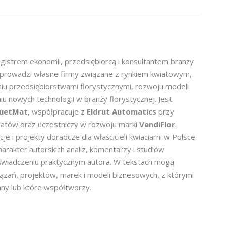
gistrem ekonomii, przedsiębiorcą i konsultantem branży
 prowadzi własne firmy związane z rynkiem kwiatowym,
aniu przedsiębiorstwami florystycznymi, rozwoju modeli
u nowych technologii w branży florystycznej. Jest
uetMat
, współpracuje z
Eldrut Automatics
przy
tów oraz uczestniczy w rozwoju marki
VendiFlor
.
je i projekty doradcze dla właścicieli kwiaciarni w Polsce.
arakter autorskich analiz, komentarzy i studiów
wiadczeniu praktycznym autora. W tekstach mogą
iązań, projektów, marek i modeli biznesowych, z którymi
ny lub które współtworzy.