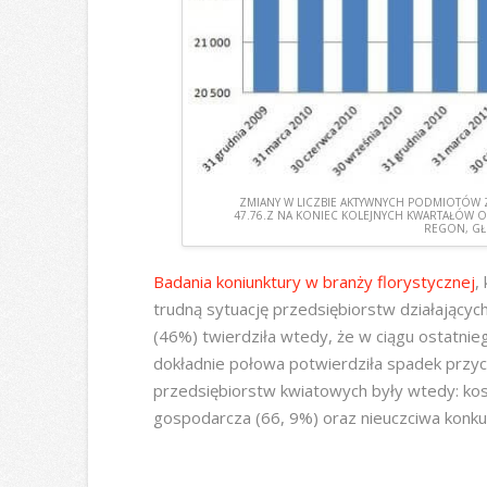
ZMIANY W LICZBIE AKTYWNYCH PODMIOTÓW
47.76.Z NA KONIEC KOLEJNYCH KWARTAŁÓW O
REGON, GŁ
Badania koniunktury w branży florystycznej
,
trudną sytuację przedsiębiorstw działając
(46%) twierdziła wtedy, że w ciągu ostatnieg
dokładnie połowa potwierdziła spadek przy
przedsiębiorstw kwiatowych były wtedy: kos
gospodarcza (66, 9%) oraz nieuczciwa konku