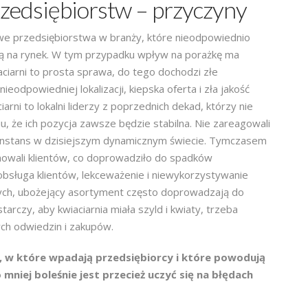
zedsiębiorstw – przyczyny
owe przedsiębiorstwa w branży, które nieodpowiednio
ą na rynek. W tym przypadku wpływ na porażkę ma
ciarni to prosta sprawa, do tego dochodzi złe
eodpowiedniej lokalizacji, kiepska oferta i zła jakość
rni to lokalni liderzy z poprzednich dekad, którzy nie
u, że ich pozycja zawsze będzie stabilna. Nie zareagowali
 constans w dzisiejszym dynamicznym świecie. Tymczasem
mowali klientów, co doprowadziło do spadków
bsługa klientów, lekceważenie i niewykorzystywanie
ych, ubożejący asortyment często doprowadzają do
arczy, aby kwiaciarnia miała szyld i kwiaty, trzeba
ych odwiedzin i zakupów.
, w które wpadają przedsiębiorcy i które powodują
niej boleśnie jest przecież uczyć się na błędach