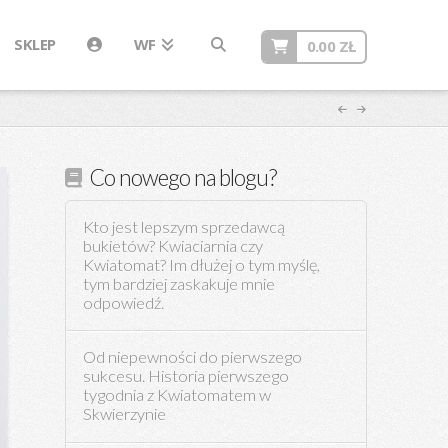
SKLEP
WF
0.00
ZŁ
Co nowego na blogu?
Kto jest lepszym sprzedawcą
bukietów? Kwiaciarnia czy
Kwiatomat? Im dłużej o tym myślę,
tym bardziej zaskakuje mnie
odpowiedź.
Od niepewności do pierwszego
sukcesu. Historia pierwszego
tygodnia z Kwiatomatem w
Skwierzynie