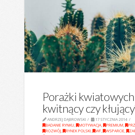
Porażki kwiatowych 
kwitnący czy kłujący
ANDRZEJ DĄBROWSKI
17 STYCZNIA 2014
BADANIE RYNKU
,
MOTYWACJA
,
PREMIUM
,
PRZ
ROZWÓJ
,
RYNEK POLSKI
,
WF
,
WSPARCIE
,
ZA