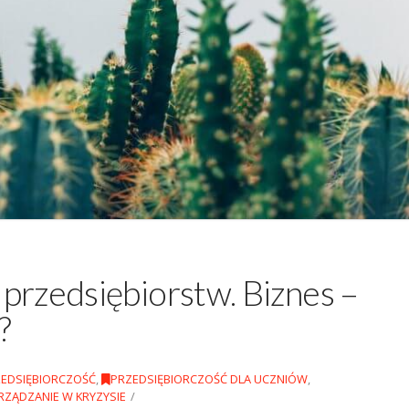
przedsiębiorstw. Biznes –
?
EDSIĘBIORCZOŚĆ
,
PRZEDSIĘBIORCZOŚĆ DLA UCZNIÓW
,
RZĄDZANIE W KRYZYSIE