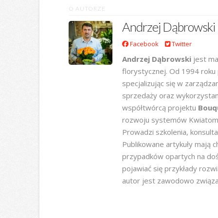
O AUTORZE
Andrzej Dąbrowski
Facebook
Twitter
Andrzej Dąbrowski
jest ma
florystycznej. Od 1994 roku
specjalizując się w zarządz
sprzedaży oraz wykorzystani
współtwórcą projektu
Bouq
rozwoju systemów Kwiatoma
Prowadzi szkolenia, konsultac
Publikowane artykuły mają ch
przypadków opartych na doś
pojawiać się przykłady rozw
autor jest zawodowo związa