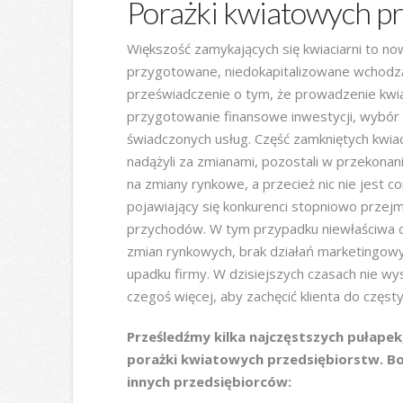
Porażki kwiatowych pr
Większość zamykających się kwiaciarni to n
przygotowane, niedokapitalizowane wchodz
przeświadczenie o tym, że prowadzenie kwia
przygotowanie finansowe inwestycji, wybór ni
świadczonych usług. Część zamkniętych kwiacia
nadążyli za zmianami, pozostali w przekonani
na zmiany rynkowe, a przecież nic nie jest
pojawiający się konkurenci stopniowo przej
przychodów. W tym przypadku niewłaściwa o
zmian rynkowych, brak działań marketingow
upadku firmy. W dzisiejszych czasach nie wyst
czegoś więcej, aby zachęcić klienta do częst
Prześledźmy kilka najczęstszych pułapek
porażki kwiatowych przedsiębiorstw. Bo m
innych przedsiębiorców: