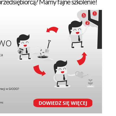
przedsiębiorcą? Mamy fajne szkolenie!