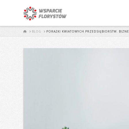
START
BLOG
PORAŻKI KWIATOWYCH PRZEDSIĘBIORSTW. BIZNES