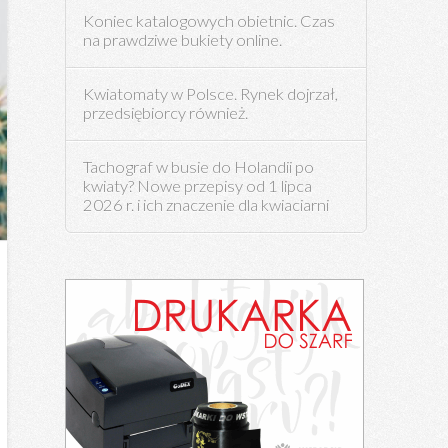
Koniec katalogowych obietnic. Czas
na prawdziwe bukiety online.
Kwiatomaty w Polsce. Rynek dojrzał,
przedsiębiorcy również.
Tachograf w busie do Holandii po
kwiaty? Nowe przepisy od 1 lipca
2026 r. i ich znaczenie dla kwiaciarni